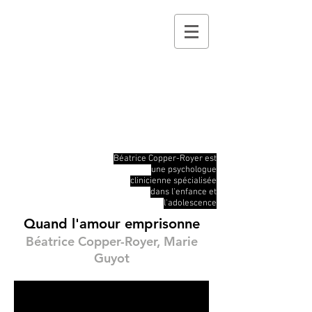
Béatrice
Copper-Royer
Béatrice Copper-Royer est
une psychologue
clinicienne spécialisée
dans l'enfance et
l'adolescence
Quand l'amour emprisonne
Béatrice Copper-Royer, Marie
Guyot